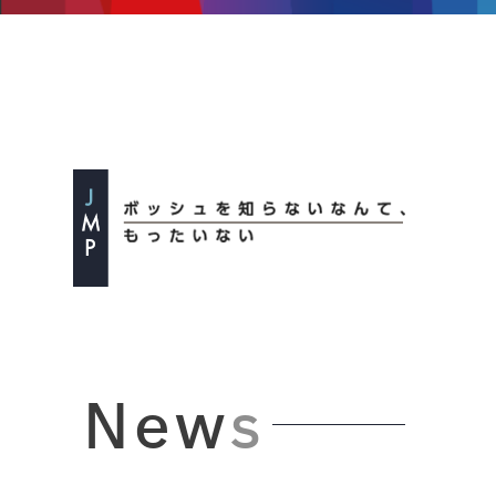
N
E
W
S